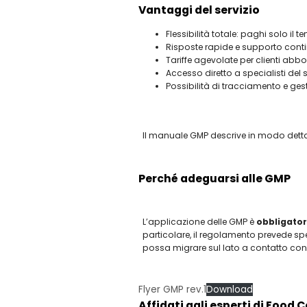
Vantaggi del servizio
Flessibilità totale: paghi solo il 
Risposte rapide e supporto cont
Tariffe agevolate per clienti abbo
Accesso diretto a specialisti del 
Possibilità di tracciamento e ge
Il manuale GMP descrive in modo dettagl
Perché adeguarsi alle GMP
L’applicazione delle GMP è
obbligatori
particolare, il regolamento prevede spe
possa migrare sul lato a contatto con 
Flyer GMP rev.1
Download
Affidati agli esperti di Food 