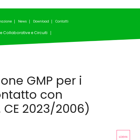
mazione
News
Download
Contatti
e Collaborative e Circuiti
one GMP per i
ontatto con
. CE 2023/2006)
LOGIN