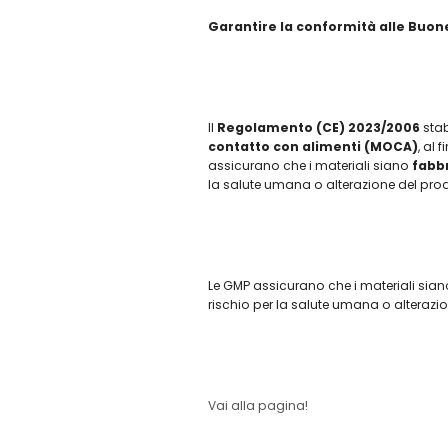
Garantire la conformità alle Buon
Il
Regolamento (CE) 2023/2006
stab
contatto con alimenti (MOCA)
, al
assicurano che i materiali siano
fabbr
la salute umana o alterazione del pro
Le GMP assicurano che i materiali sia
rischio per la salute umana o alterazi
Vai alla pagina!