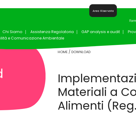
Area Riservata
For
Chi Siamo
Assistenza Regolatoria
GAP analysis e audit
Prov
ilità e Comunicazione Ambientale
/
HOME
DOWNLOAD
d
Implementazi
Materiali a C
Alimenti (Reg