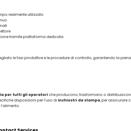
tempo realmente utilizzato
inuo
nati
settore
stione tramite piattaforma dedicata
iato le fasi produttive e le procedure di controllo, garantendo la piena 
a per tutti gli operatori
che producono, trasformano o distribuiscono
cifiche disposizioni per l’uso di
inchiostri da stampa
, per assicurare
l’alimento.
Contact Services