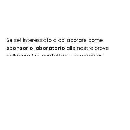
Se sei interessato a collaborare come
sponsor o laboratorio
alle nostre prove
collaborative, contattaci per maggiori
informazioni e per scoprire le opportunità di
partecipazione..