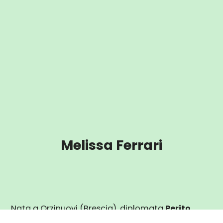
Melissa Ferrari
Nata a Orzinuovi (Brescia), diplomata
Perito
Chimico
con qualifica in
Tecnico del controllo