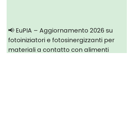
📢 EuPIA – Aggiornamento 2026 su
fotoiniziatori e fotosinergizzanti per
materiali a contatto con alimenti
Gennaio 2026 La European Printing Ink Association (EuPIA) ha
pubblicato l’aggiornamento 2026 della Suitability List relativa a
fotoiniziatori e fotosinergizzanti utilizzati negli inchiostri e
rivestimenti UV applicati sul lato non a contatto con l’alimento degli
imballaggi. Il documento rappresenta un riferimento tecnico
fondamentale per valutare la conformità delle sostanze impiegate
in materiali e oggetti destinati […]
[ leggi tutto ]