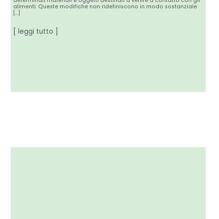
determinati materiali e oggetti destinati a venire a contatto con gli
alimenti. Queste modifiche non ridefiniscono in modo sostanziale
[…]
[ leggi tutto ]